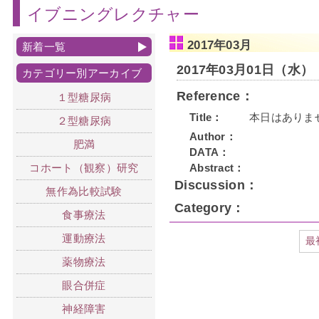
イブニングレクチャー
2017年03月
新着一覧
2017年03月01日（水）
カテゴリー別アーカイブ
Reference：
１型糖尿病
Title：
本日はありま
２型糖尿病
Author：
肥満
DATA：
コホート（観察）研究
Abstract：
Discussion：
無作為比較試験
Category：
食事療法
運動療法
最
薬物療法
眼合併症
神経障害