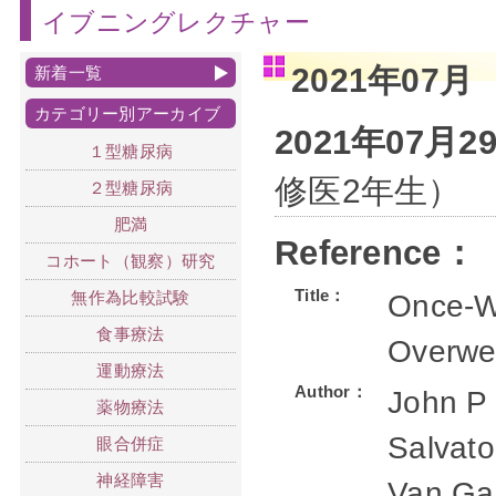
イブニングレクチャー
2021年07月
新着一覧
カテゴリー別アーカイブ
2021年07月
１型糖尿病
修医2年生）
２型糖尿病
肥満
Reference：
コホート（観察）研究
Title：
無作為比較試験
Once-We
食事療法
Overwei
運動療法
Author：
John P 
薬物療法
Salvato
眼合併症
神経障害
Van Gaa