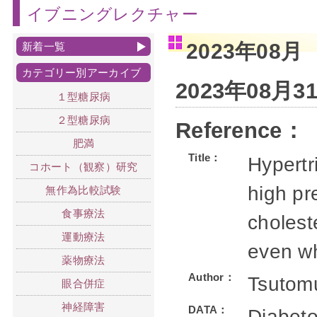
イブニングレクチャー
2023年08月
新着一覧
カテゴリー別アーカイブ
2023年08月
１型糖尿病
２型糖尿病
Reference：
肥満
Title：
Hypertr
コホート（観察）研究
high pr
無作為比較試験
食事療法
cholest
運動療法
even wh
薬物療法
Author：
Tsutom
眼合併症
神経障害
DATA：
Diabeto