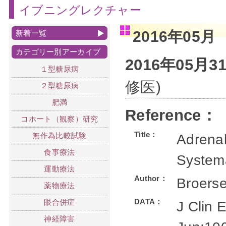
イブニングレクチャー
2016年05月
新着一覧
カテゴリー別アーカイブ
2016年05月
１型糖尿病
修医)
２型糖尿病
肥満
Reference：
コホート（観察）研究
Title：
無作為比較試験
Adrenal
食事療法
Systema
運動療法
Author：
Broers
薬物療法
DATA：
眼合併症
J Clin 
神経障害