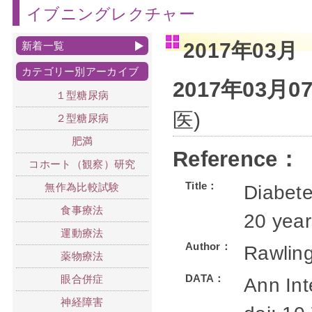
イブニングレクチャー
2017年03月
新着一覧
カテゴリー別アーカイブ
2017年03月
１型糖尿病
医)
２型糖尿病
肥満
Reference：
コホート（観察）研究
Title：
無作為比較試験
Diabete
食事療法
20 year
運動療法
Author：
Rawlin
薬物療法
DATA：
眼合併症
Ann Int
神経障害