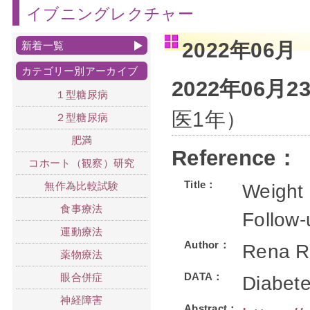
イブニングレクチャー
2022年06月
新着一覧
カテゴリー別アーカイブ
2022年06月
１型糖尿病
医1年）
２型糖尿病
肥満
Reference：
コホート（観察）研究
Title：
無作為比較試験
Weight 
食事療法
Follow
運動療法
Author：
Rena R
薬物療法
DATA：
眼合併症
Diabete
神経障害
Abstract：