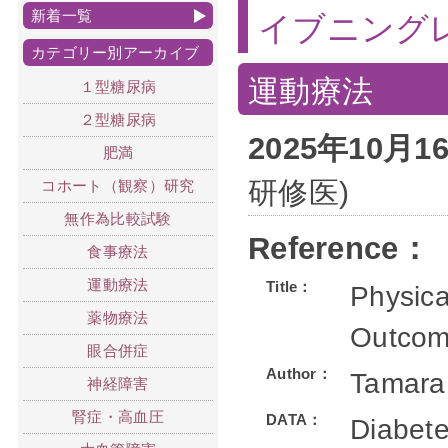
新着一覧
イブニング
カテゴリー別アーカイブ
運動療法
１型糖尿病
２型糖尿病
2025年10月
肥満
研修医)
コホート（観察）研究
無作為比較試験
Reference：
食事療法
運動療法
Title：
Physica
薬物療法
Outcome
眼合併症
Author：
Tamara
神経障害
腎症・高血圧
DATA：
Diabet