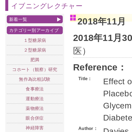
イブニングレクチャー
2018年11月
新着一覧
カテゴリー別アーカイブ
2018年11月
１型糖尿病
医）
２型糖尿病
肥満
Reference：
コホート（観察）研究
Title：
無作為比較試験
Effect 
食事療法
Placeb
運動療法
Glycemi
薬物療法
Diabete
眼合併症
神経障害
Author：
Davies