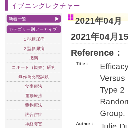
イブニングレクチャー
2021年04月
新着一覧
カテゴリー別アーカイブ
2021年04月
１型糖尿病
２型糖尿病
Reference：
肥満
Title：
Efficac
コホート（観察）研究
Versus 
無作為比較試験
食事療法
Type 2 
運動療法
Randomi
薬物療法
Group, 
眼合併症
Author：
神経障害
Julie D