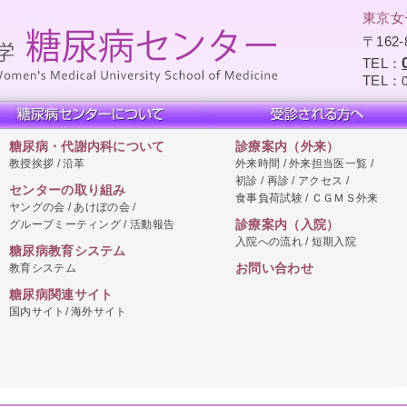
東京女
〒162
TEL：
TEL：
糖尿病・代謝内科について
診療案内（外来）
教授挨拶 / 沿革
外来時間 / 外来担当医一覧 /
初診 / 再診 / アクセス /
センターの取り組み
食事負荷試験 / ＣＧＭＳ外来
ヤングの会 / あけぼの会 /
グループミーティング / 活動報告
診療案内（入院）
入院への流れ / 短期入院
糖尿病教育システム
教育システム
お問い合わせ
糖尿病関連サイト
国内サイト/ 海外サイト