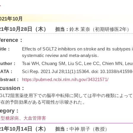
ー
021年10月
021年10月28日（木）
担当：
鈴木 茉奈（初期研修医2年）
ference：
itle：
Effects of SGLT2 inhibitors on stroke and its subtypes i
systematic review and meta-analysis.
uthor：
Tsai WH, Chuang SM, Liu SC, Lee CC, Chien MN, Leu
DATA：
Sci Rep. 2021 Jul 28;11(1):15364. doi: 10.1038/s4159
bstract：
https://pubmed.ncbi.nlm.nih.gov/34321571/
scussion：
SGLT2阻害薬使用下での脳卒中転帰に関しては卒中の種類によっ
潜在的予防効果がある可能性が示唆された。
tegory：
２型糖尿病
、
大血管障害
021年10月14日（木）
担当：
中神 朋子（教授）