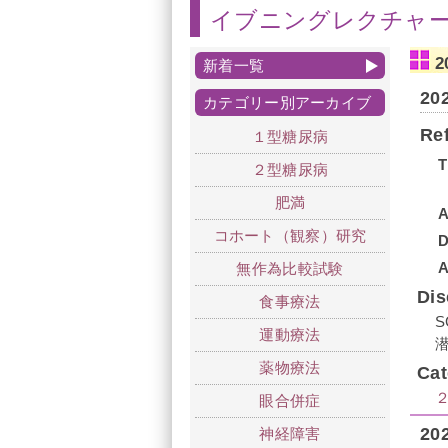
イブニングレクチャ
2
新着一覧
2
カテゴリー別アーカイブ
Re
１型糖尿病
T
２型糖尿病
肥満
A
コホート（観察）研究
A
無作為比較試験
Di
食事療法
運動療法
薬物療法
Ca
眼合併症
2
神経障害