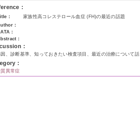
ference：
itle：
家族性高コレステロール血症 (FH)の最近の話題
uthor：
DATA：
bstract：
scussion：
病因、診断基準、知っておきたい検査項目、最近の治療について話
tegory：
脂質異常症