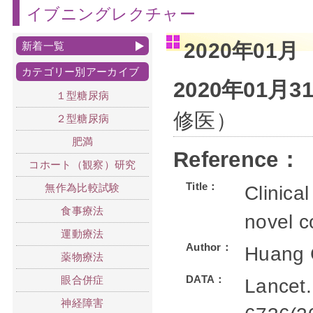
イブニングレクチャー
2020年01月
新着一覧
カテゴリー別アーカイブ
2020年01月
１型糖尿病
修医）
２型糖尿病
肥満
Reference：
コホート（観察）研究
Title：
無作為比較試験
Clinica
食事療法
novel c
運動療法
Author：
Huang 
薬物療法
DATA：
眼合併症
Lancet.
神経障害