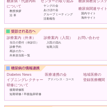
糖尿病・代謝内科
センターの取り組み
糖尿病教育シス
について
ヤングの会
糖尿病関連サイ
あけぼの会
教授挨拶
国内サイト
グループミーティング
沿 革
海外サイト
活動報告
診療案内（外来）
診療案内（入院）
お問い合わせ
当日の受付（休診日）
入院の流れ
診療予約
短期入院
再診の方へ
外来担当医一覧
Diabetes News
医療連携の会
地域医療の
イブニングレクチャー
アドバンス・コース
登録医療機関
研修について
後期研修医
短期研修 / 卒後臨床研修