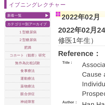
イブニングレクチャー
2022年02月
新着一覧
カテゴリー別アーカイブ
2022年02月
１型糖尿病
修医1年生）
２型糖尿病
肥満
Reference：
コホート（観察）研究
Title：
無作為比較試験
Associa
食事療法
Cause a
運動療法
Individ
薬物療法
Prospec
眼合併症
神経障害
Author：
Han Ha