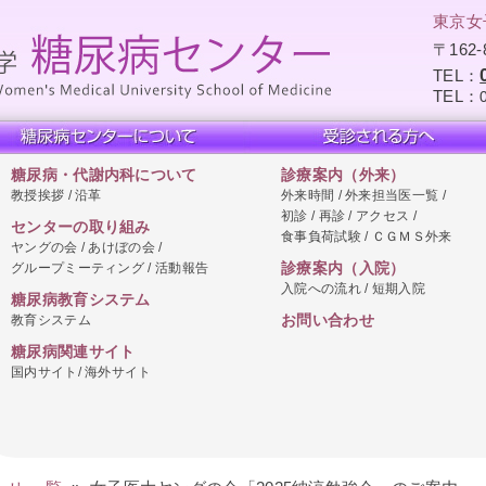
東京女
〒162
TEL：
TEL：
糖尿病・代謝内科について
診療案内（外来）
教授挨拶 / 沿革
外来時間 / 外来担当医一覧 /
初診 / 再診 / アクセス /
センターの取り組み
食事負荷試験 / ＣＧＭＳ外来
ヤングの会 / あけぼの会 /
グループミーティング / 活動報告
診療案内（入院）
入院への流れ / 短期入院
糖尿病教育システム
教育システム
お問い合わせ
糖尿病関連サイト
国内サイト/ 海外サイト