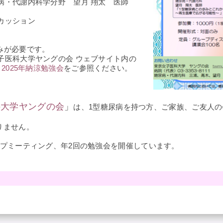
学分野 望月 翔太 医師
ッション
が必要です。
大学ヤングの会 ウェブサイト内の
 2025年納涼勉強会
をご参照ください。
科大学ヤングの会
」
は、1型糖尿病を持つ方、ご家族、ご友人の
ません。
ーティング、年2回の勉強会を開催しています。