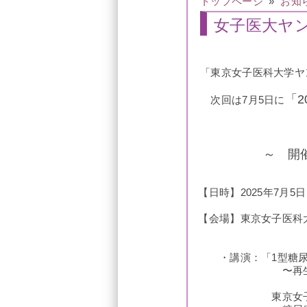
トップページ
»
お知
女子医大ヤン
「東京女子医科大学ヤ
「2
次回は7月5日に
～ 開催の
【日時】2025年7月5日（土
【会場】東京女子医科大
・講演：「1型糖尿病
〜再生医療で
東京女子医科大