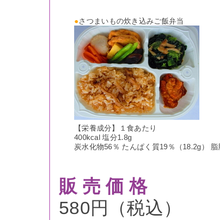
●
さつまいもの炊き込みご飯弁当
【栄養成分】１食あたり
400kcal 塩分1.8g
炭水化物56％ たんぱく質19％（18.2g） 脂
販 売 価 格
580円（税込）