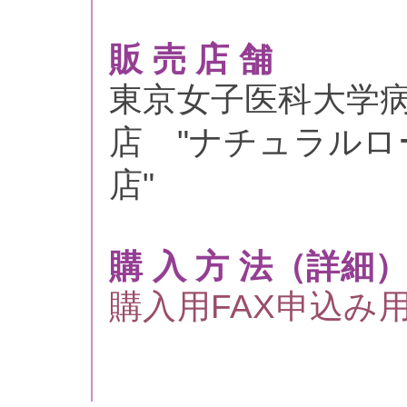
販 売 店 舗
東京女子医科大学病
店 "ナチュラル
店"
購 入 方 法（詳細
購入用FAX申込み用