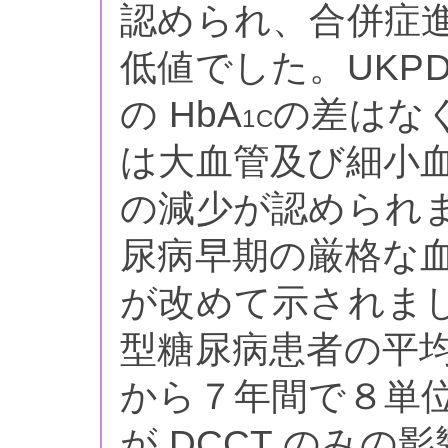
認められ、合併症進行
低値でした。UKP
の HbA
の差はな
1C
は大血管及び細小
の減少が認められ
尿病早期の厳格な
が改めて示されま
型糖尿病患者の平均
から７年間で８単
が DCCT のみ