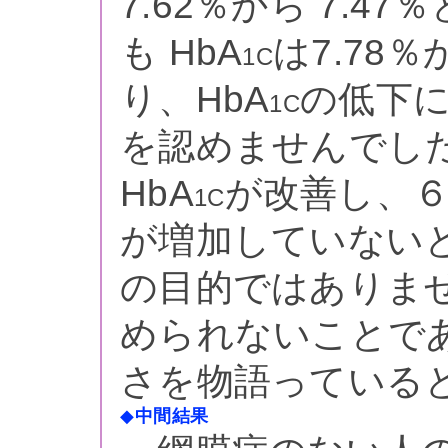
7.62％から 7.
も HbA
は7.78
1C
り、HbA
の低下
1C
を認めませんでし
HbA
が改善し、
1C
が増加していない
の目的ではありま
められないことで
さを物語っている
◆
中間結果