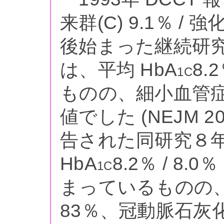
来群(C) 9.1％ / 
後始まった継続研究 
は、平均 HbA
8.
1C
ものの、細小血管症の
値でした (NEJM 20
告された同研究８
HbA
8.2％ / 8.0
1C
まっているものの、
83％、冠動脈石灰