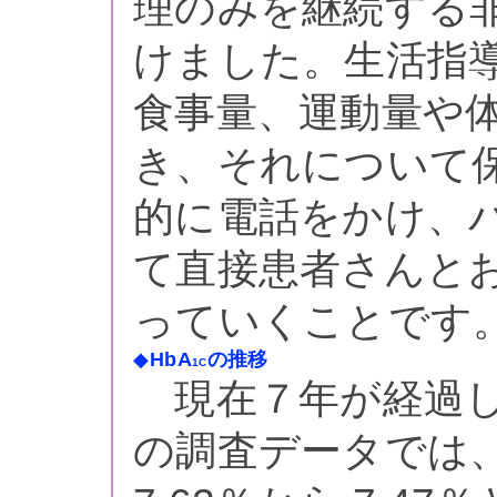
理のみを継続する
けました。生活指
食事量、運動量や
き、それについて
的に電話をかけ、
て直接患者さんと
っていくことです
◆
HbA
の推移
1C
現在７年が経過し
の調査データでは、